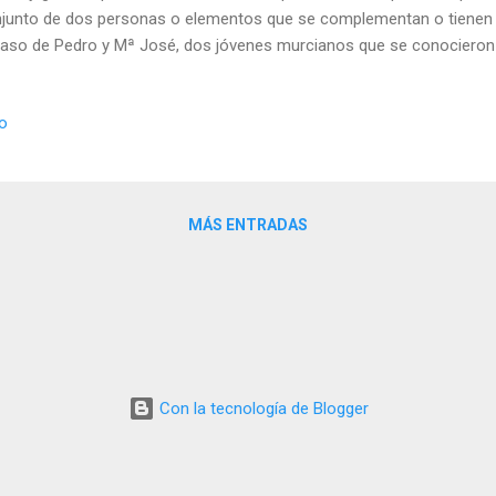
junto de dos personas o elementos que se complementan o tienen 
caso de Pedro y Mª José, dos jóvenes murcianos que se conocieron 
ue son los artífices de este proyecto. Pedro elabora una cocina me
jeros y buen producto local y Mª José dirige la sala de manera impeca
io
dem El local tiene un amplio salón y una decoración moderna y en t
 concisa y está muy bien estructurada. Entrantes de bocado para ab
partir y una buena selección de carnes y pescados. Empezamos c
atención, el "Buñuelo de yema y caldo de jamón Jo...
MÁS ENTRADAS
Con la tecnología de Blogger