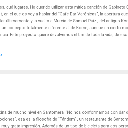
es, qué lugares. He querido utilizar esta mítica canción de Gabinete 
t, en el que os voy a hablar del "Café Bar Verónicas", la apertura q
lar últimamente y la vuelta a Murcia de Samuel Ruiz , del antiguo K
 un concepto totalmente diferente al de Kome, aunque en cierto m
ncia. Este proyecto quiere devolvernos el bar de toda la vida, de es
tilla y de largas barras metálicas en los que apoyar los bolitos y ver
rinas. Eso sí, un bar de toda la vida en el que se elabora una cocina 
io
de el producto -en su mayoría local- es el principal protagonista, al 
nicas que proporcionen el mayor disfrute; ahí es donde se mantiene 
uel. Larga vida a los bares de siempre El local se encuentra a esp
ónicas. Un local pequeñ...
ina de mucho nivel en Santomera. "No nos conformamos con dar 
ciones", esa es la filosofía de "Tándem" , un restaurante de Sant
 muy grata impresión. Además de un tipo de bicicleta para dos per