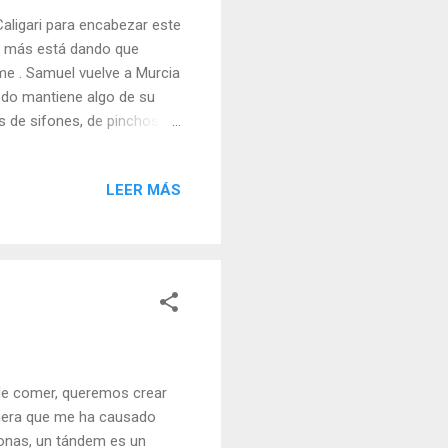
Caligari para encabezar este
ue más está dando que
ome . Samuel vuelve a Murcia
odo mantiene algo de su
os de sifones, de pinchos de
 el genero expuesto en las
de mercado de calidad,
LEER MÁS
que se le aplican las
la esencia de la cocina de
aldas del Mercado de
de comer, queremos crear
omera que me ha causado
sonas, un tándem es un