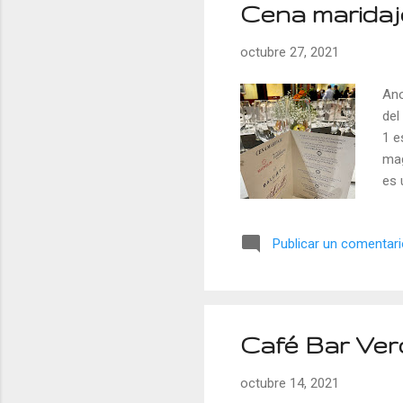
Cena maridaj
r
a
octubre 27, 2021
d
a
Ano
s
del
1 e
mag
es 
198
pro
Publicar un comentar
est
ext
dir
fue
Café Bar Ver
octubre 14, 2021