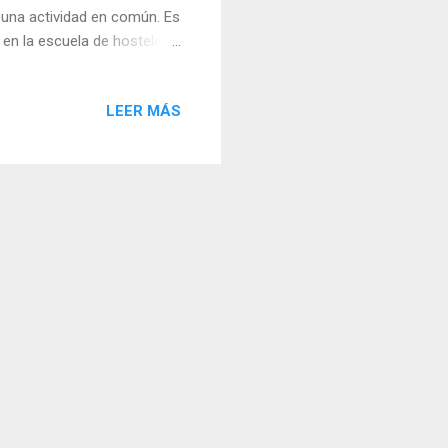
una actividad en común. Es
en la escuela de hostelería
diterránea con toques
ble. La filosofía de
LEER MÁS
onos cálidos. La carta es
rir boca, platos para
on un bocado que me llamó