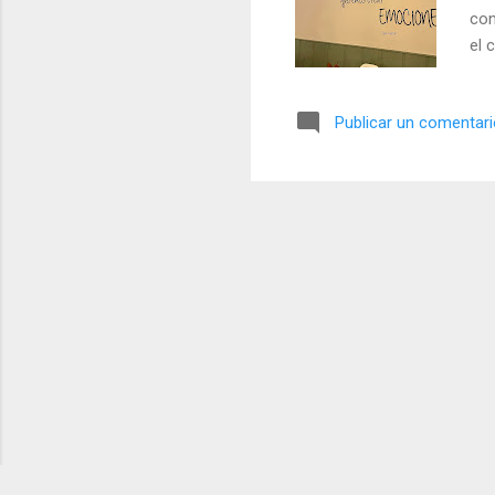
con
el 
y q
via
Publicar un comentar
Tán
muy
com
la 