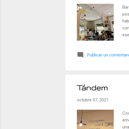
Bar
pos
hab
con
ese
tor
vit
Publicar un comentar
don
téc
Sam
Ver
Tándem
octubre 07, 2021
Coc
emo
una