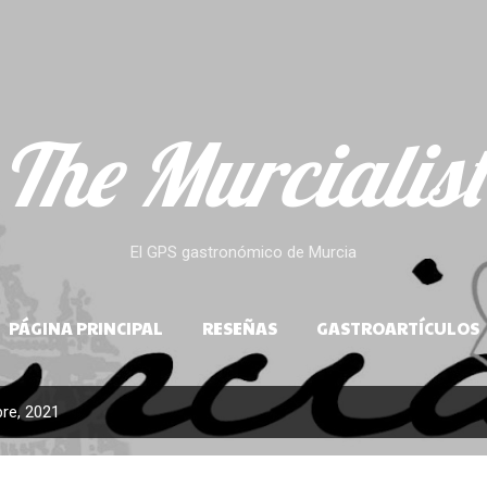
Ir al contenido principal
The Murcialist
El GPS gastronómico de Murcia
PÁGINA PRINCIPAL
RESEÑAS
GASTROARTÍCULOS
re, 2021