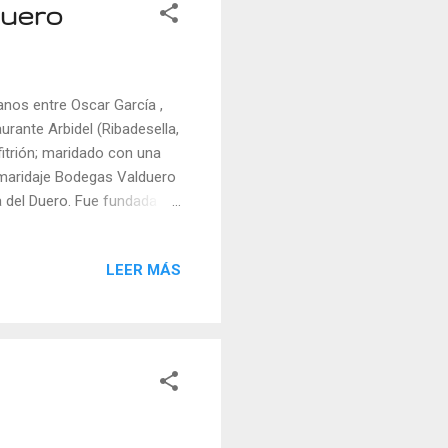
duero
anos entre Oscar García ,
aurante Arbidel (Ribadesella,
nfitrión; maridado con una
 maridaje Bodegas Valduero
 del Duero. Fue fundada en
del Duero. Apuestan por una
e se caracterizan por su
LEER MÁS
inental mediterráneo
tó Miguel Domínguez ,
 primeros pases del menú