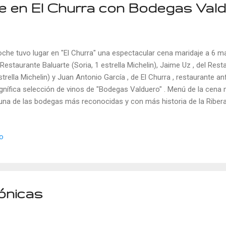
e en El Churra con Bodegas Val
che tuvo lugar en "El Churra" una espectacular cena maridaje a 6 m
 Restaurante Baluarte (Soria, 1 estrella Michelin), Jaime Uz , del Rest
strella Michelin) y Juan Antonio García , de El Churra , restaurante a
nífica selección de vinos de "Bodegas Valduero" . Menú de la cena
una de las bodegas más reconocidas y con más historia de la Ribera
4 y está ubicada en Gumiel de Mercado, en el corazón de la Ribera 
ducción propia, para moldear sus viñedos y crear vinos longevos, qu
io
ructura y su elegancia; gracias también al terroir, con un clima cont
remo, que en un sólo día puede pasar de 25ºC a 0ºC, como nos con
ector comercial de la bodega. El Churra, no hay mejor anfitrión Los
ron un ...
ónicas