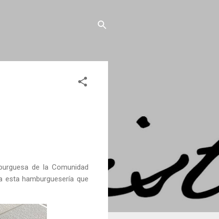
burguesa de la Comunidad
ra esta hamburguesería que