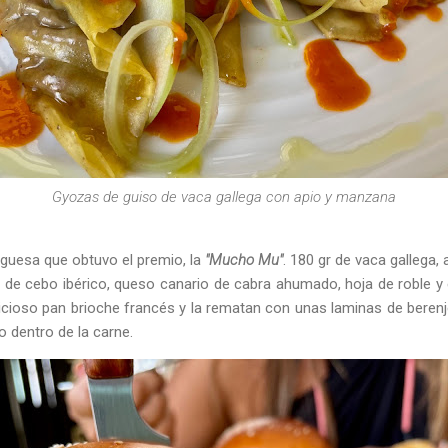
Gyozas de guiso de vaca gallega con apio y manzana
guesa que obtuvo el premio, la
"Mucho Mu"
. 180 gr de vaca gallega, 
de cebo ibérico, queso canario de cabra ahumado, hoja de roble y 
licioso pan brioche francés y la rematan con unas laminas de berenj
 dentro de la carne.