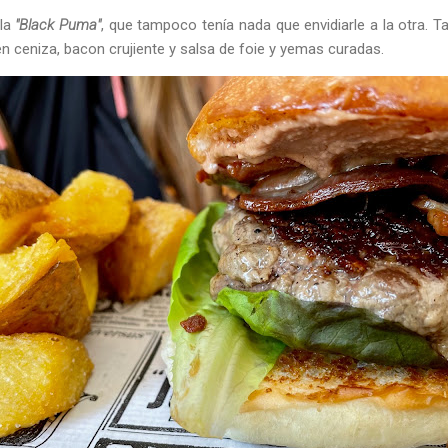
 la
"Black Puma"
, que tampoco tenía nada que envidiarle a la otra. 
 ceniza, bacon crujiente y salsa de foie y yemas curadas.