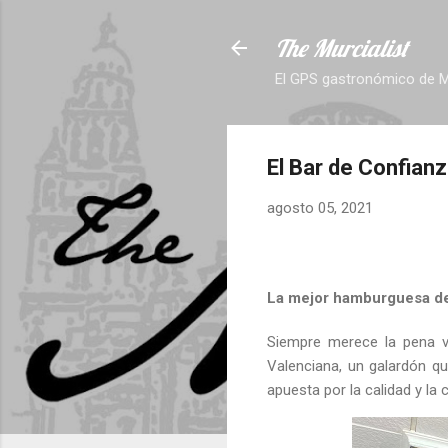
The Murcialist
El GPS gastronómico de M
El Bar de Confian
agosto 05, 2021
La mejor hamburguesa de
Siempre merece la pena v
Valenciana, un galardón q
apuesta por la calidad y la