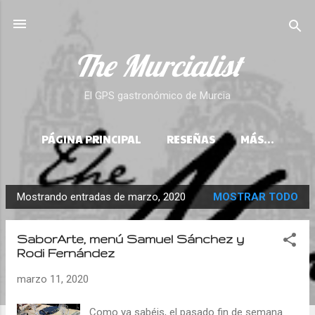
Ir al contenido principal
The Murcialist
El GPS gastronómico de Murcia
PÁGINA PRINCIPAL
RESEÑAS
MÁS…
GASTROARTÍCULOS
Mostrando entradas de marzo, 2020
MOSTRAR TODO
E
n
SaborArte, menú Samuel Sánchez y
t
Rodi Fernández
r
a
marzo 11, 2020
d
Como ya sabéis, el pasado fin de semana