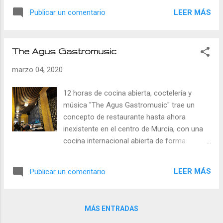
espectacular hueva de mujol con una hora
asistir a ponencias de algunos de los
LEER MÁS
Publicar un comentario
de secado y una increíble textura cremosa;
mejores chefs de nuestra Región, así como
rematado con helado de Estrella de Levante
disfrutar de unas jornadas gastronómicas
con todo el sabor del lúpulo. Salazones
en las que participan hasta doce
Samuel...
The Agus Gastromusic
restaurantes, que van a preparar un menú
especial para la ocasión. Además, también
marzo 04, 2020
hay talleres infantiles y un menú especial
elaborado por mujeres en el Día
12 horas de cocina abierta, coctelería y
Internacional de la Mujer en homenaje a su
música "The Agus Gastromusic" trae un
importante papel en el mundo de la
concepto de restaurante hasta ahora
gastronomía. Se pueden adquirir las
inexistente en el centro de Murcia, con una
entradas para los diferentes menús en este
cocina internacional abierta de forma
enlace . Los restaurantes y bares locales
ininterrumpida durante 12 horas y un cóctel
ofrecerán un "Menú Floración" durante todos
bar para disfrutar del tardeo o de una copa
LEER MÁS
Publicar un comentario
los fines de semana de marzo y también
después de la cena, todo ello en un entorno
habrá expositores con lo mejor de la
espectacular. Una apuesta ambiciosa y
gastronomía regional. Podéis consultar toda
arriesgada, ya que en este tipo de sitios, si
la programación de la fe...
MÁS ENTRADAS
descuidas alguna de las partes, la