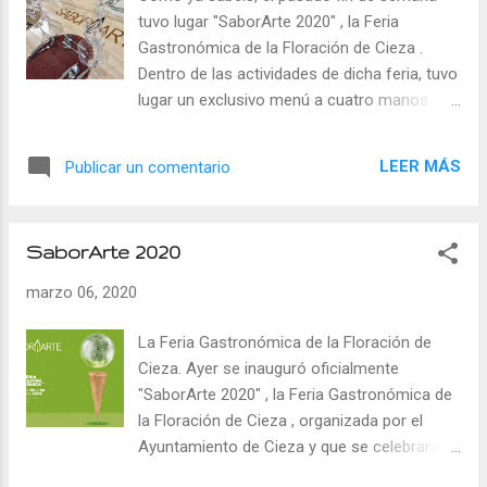
a
tuvo lugar "SaborArte 2020" , la Feria
s
Gastronómica de la Floración de Cieza .
Dentro de las actividades de dicha feria, tuvo
lugar un exclusivo menú a cuatro manos
entre Samuel Sánchez - La Palera, Cabo de
Palos - y Rodi Fernández - La Cava de
LEER MÁS
Publicar un comentario
Royán, Alcantarilla -, dos restaurantes que
me encantan. La comida tuvo lugar en las
instalaciones de "Cicola" , un laboratorio
SaborArte 2020
gastronómico en el que se impartirá
formación, habrá un gastromercado y
marzo 06, 2020
también permitirá a los jóvenes hosteleros y
chefs probar sus proyectos antes de
La Feria Gastronómica de la Floración de
lanzarse al mercado. El menú lo comenzó
Cieza. Ayer se inauguró oficialmente
Rodi con unos "Salazones" , que llevaba
"SaborArte 2020" , la Feria Gastronómica de
unos cortes de lubina en semisalazón
la Floración de Cieza , organizada por el
secada durante 18 minutos, lomo de atún
Ayuntamiento de Cieza y que se celebrará
rojo con dos horas de secado, y una
hasta el domingo. En esta feria se podrá