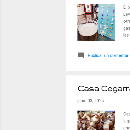
El 
Lev
otr
gas
las
por
dos
Publicar un comentar
en 
Ven
Caf
Reg
Casa Cegarr
junio 03, 2015
Cas
alg
uno