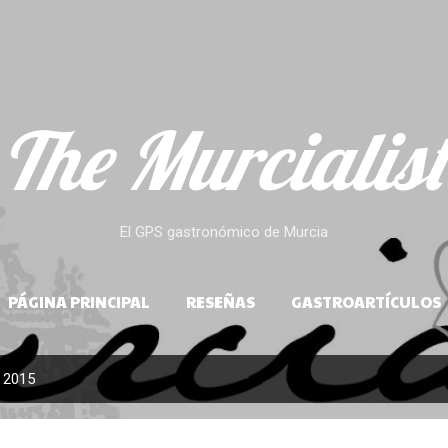
Ir al contenido principal
The Murcialist
El GPS gastronómico de Murcia
PÁGINA PRINCIPAL
RESEÑAS
GASTROARTÍCULOS
, 2015