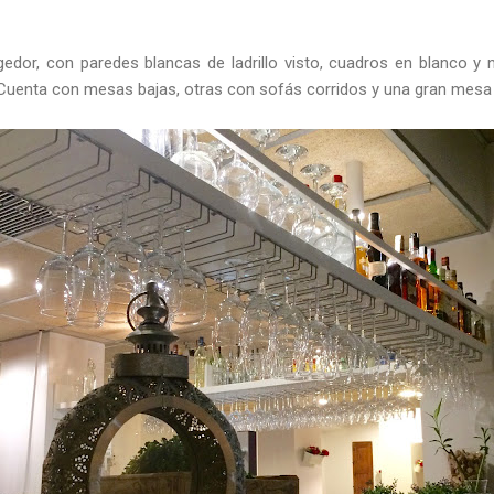
dor, con paredes blancas de ladrillo visto, cuadros en blanco y
uenta con mesas bajas, otras con sofás corridos y una gran mesa a