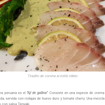
Tiradito de corvina al estilo nikkei
ina peruana es el
"Ají de gallina"
. Consiste en una especie de crema 
da, servida con rodajas de huevo duro y tomate cherry. Una mezcla 
 con salsa Teriyaki.