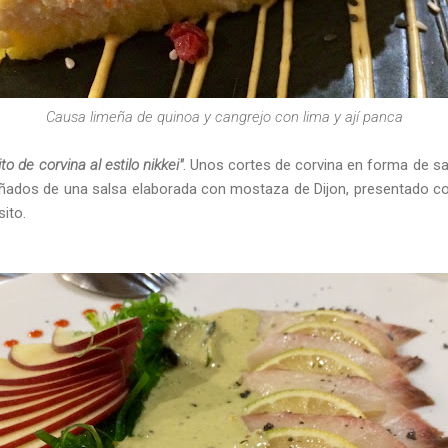
Causa limeña de quinoa y cangrejo con lima y ají panca
ito de corvina al estilo nikkei"
. Unos cortes de corvina en forma de s
ñados de una salsa elaborada con mostaza de Dijon, presentado 
ito.