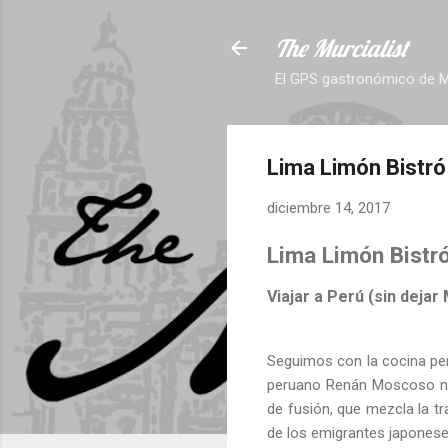
The Murcialist
El GPS gastronómico de M
Lima Limón Bistró
diciembre 14, 2017
Lima Limón Bistr
Viajar a Perú (sin dejar
Seguimos con la cocina per
peruano Renán Moscoso nos
de fusión, que mezcla la tr
de los emigrantes japoneses