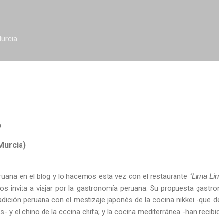
Ir al contenido principal
urcia
ó
 Murcia)
uana en el blog y lo hacemos esta vez con el restaurante
"Lima Lim
 invita a viajar por la gastronomía peruana. Su propuesta gastr
adición peruana con el mestizaje japonés de la cocina nikkei -que de
- y el chino de la cocina chifa; y la cocina mediterránea -han recib