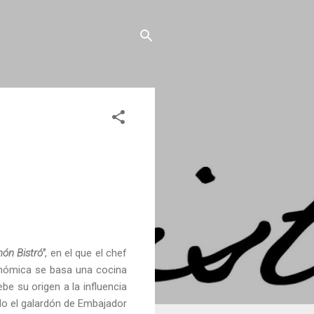
ón Bistró"
, en el que el chef
onómica se basa una cocina
be su origen a la influencia
ido el galardón de Embajador