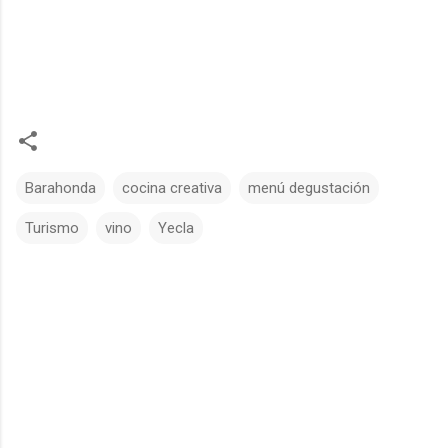
Barahonda
cocina creativa
menú degustación
Turismo
vino
Yecla
C
o
m
e
n
t
a