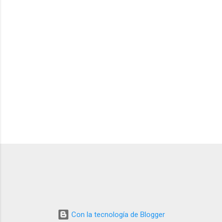
r
i
o
s
Con la tecnología de Blogger