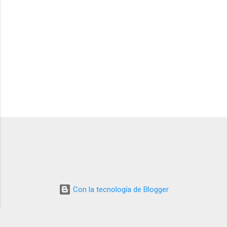
o
s
Con la tecnología de Blogger