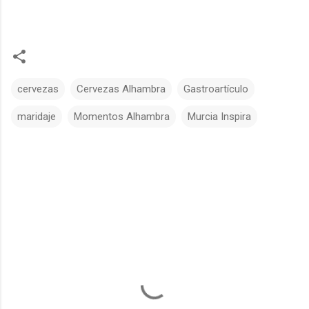
cervezas
Cervezas Alhambra
Gastroartículo
maridaje
Momentos Alhambra
Murcia Inspira
C
o
m
e
n
t
a
r
i